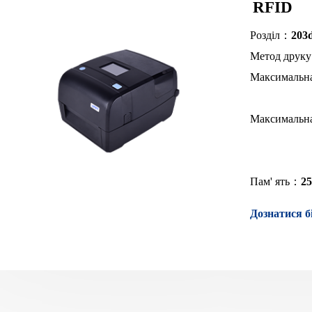
RFID
Розділ：
203d
Метод друк
Максимальн
Максимальн
Пам' ять：
2
Дознатися б