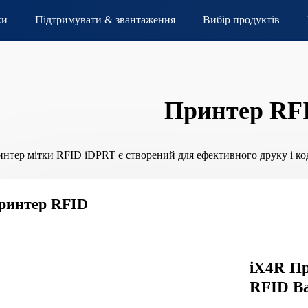
ки
Підтримувати & звантаження
Вибір продуктів
Принтер RF
нтер мітки RFID iDPRT є створений для ефективного друку і коду
ринтер RFID
iX4R Пр
RFID Ba