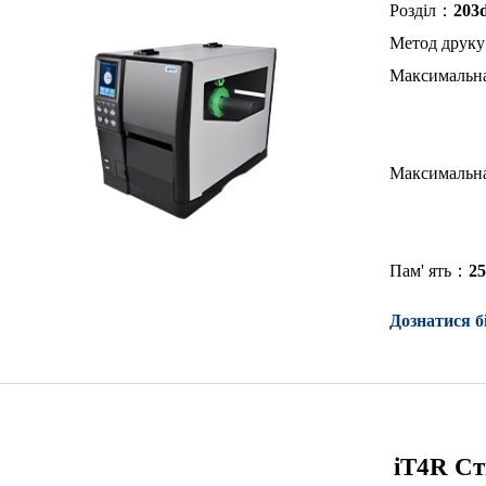
Розділ：
203d
Метод друк
Максимальн
Максимальн
Пам' ять：
2
Дознатися б
iT4R Ст