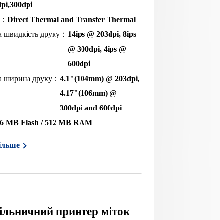
pi,300dpi
у：
Direct Thermal and Transfer Thermal
а швидкість друку：
14ips @ 203dpi, 8ips
@ 300dpi, 4ips @
600dpi
а ширина друку：
4.1"(104mm) @ 203dpi,
4.17"(106mm) @
300dpi and 600dpi
56 MB Flash / 512 MB RAM
ільше
ільничний принтер міток