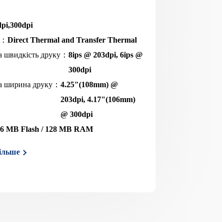
pi,300dpi
у：
Direct Thermal and Transfer Thermal
а швидкість друку：
8ips @ 203dpi, 6ips @
300dpi
а ширина друку：
4.25"(108mm) @
203dpi, 4.17"(106mm)
@ 300dpi
56 MB Flash / 128 MB RAM
ільше