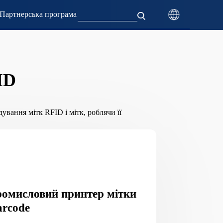
Партнерська програма
ID
вання мітк RFID і мітк, роблячи її
омисловий принтер мітки
rcode