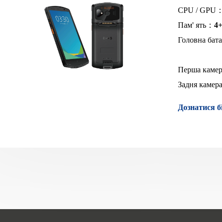
CPU / GPU
Пам' ять：
4
Головна бат
Перша каме
Задня каме
Дознатися б