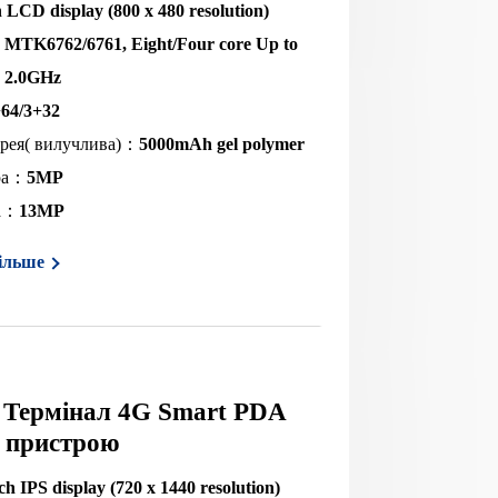
h LCD display (800 x 480 resolution)
：
MTK6762/6761, Eight/Four core Up to
2.0GHz
64/3+32
арея( вилучлива)：
5000mAh gel polymer
ра：
5MP
ра：
13MP
ільше
 Термінал 4G Smart PDA
 пристрою
ch IPS display (720 x 1440 resolution)