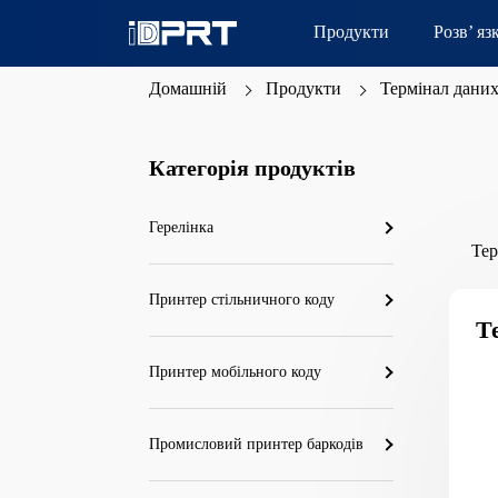
Продукти
Розв’ яз
Домашній
Продукти
Термінал дани
Категорія продуктів
Герелінка
Тер
Принтер стільничного коду
Т
Принтер мобільного коду
Промисловий принтер баркодів