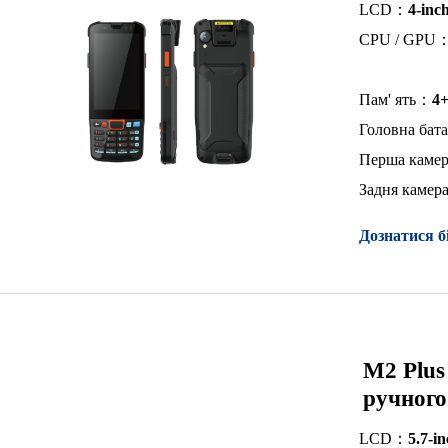
LCD：
4-inc
CPU / GPU
Пам' ять：
4+
Головна бат
Перша каме
Задня каме
Дознатися б
M2 Plus
ручного
LCD：
5.7-in