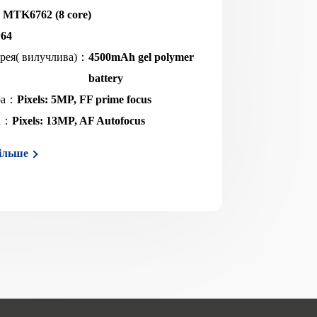
：
MTK6762 (8 core)
+64
арея( вилучлива)：
4500mAh gel polymer
battery
ра：
Pixels: 5MP, FF prime focus
ра：
Pixels: 13MP, AF Autofocus
ільше