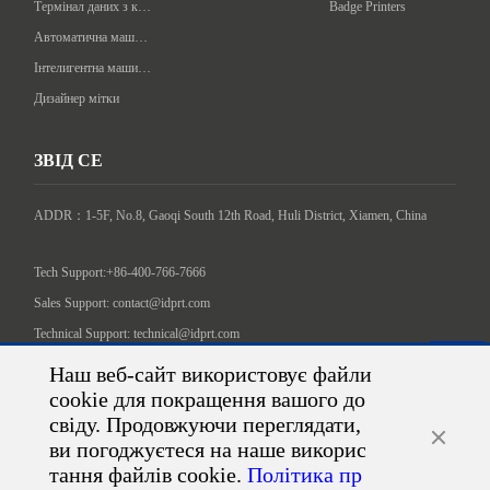
Термінал даних з кишенькового пристрою
Badge Printers
Автоматична машина міткування
Інтелигентна машина пакування
Дизайнер мітки
ЗВІД СЕ
ADDR：1-5F, No.8, Gaoqi South 12th Road, Huli District, Xiamen, China

Tech Support:+86-400-766-7666
Sales Support: contact@idprt.com
Technical Support: technical@idprt.com
Знайдіть нас на соціальних медіах:
Наш веб-сайт використовує файли
cookie для покращення вашого до
свіду. Продовжуючи переглядати,
ви погоджуєтеся на наше викорис
тання файлів cookie.
Політика пр