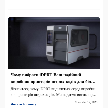
рих-кодів.
Чому вибрати iDPRT Ваш надійний
виробник принтерів штрих-кодів для більш
розумних рішень друку
Дізнайтеся, чому iDPRT виділяється серед виробни
ків принтерів штрих-кодів. Ми надаємо високопрод
уктивні, надійні та розумні рішення для друку штри
November 12, 2025
Читати більше
х-кодів для глобальних підприємств.