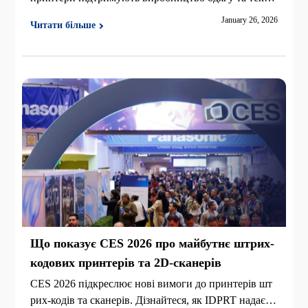
илю, від етикеток для догляду за пранням до відсте
January 26, 2026
Читати більше
ження WIP, складської та логістичної етикетки, з кл
ючовими специфікаціями та керівництвом з вибору.
Що показує CES 2026 про майбутнє штрих-
кодових принтерів та 2D-сканерів
CES 2026 підкреслює нові вимоги до принтерів шт
рих-кодів та сканерів. Дізнайтеся, як IDPRT надає н