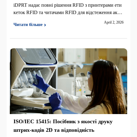
iDPRT надає повні рішення RFID з принтерами ети
кеток RFID та читачами RFID для відстеження акти
вів, управління запасами, складування, роздрібної т
April 2, 2026
Читати більше
оргівлі, одягу, ювелірних виробів та фінансових уст
анов.
ISO/IEC 15415: Посібник з якості друку
штрих-кодів 2D та відповідність