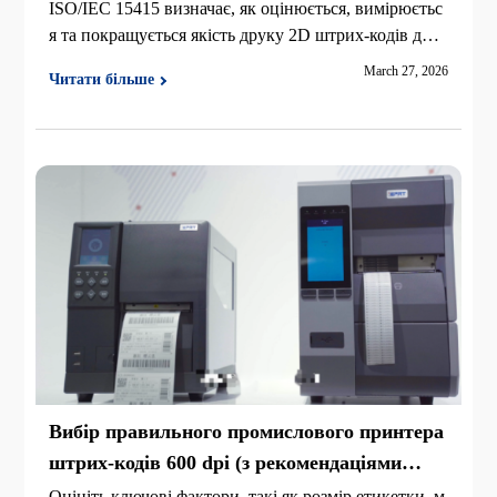
ISO/IEC 15415 визначає, як оцінюється, вимірюєтьс
я та покращується якість друку 2D штрих-кодів для
забезпечення надійного сканування та відповідност
March 27, 2026
Читати більше
і.
Вибір правильного промислового принтера
штрих-кодів 600 dpi (з рекомендаціями
моделі)
Оцініть ключові фактори, такі як розмір етикетки, м