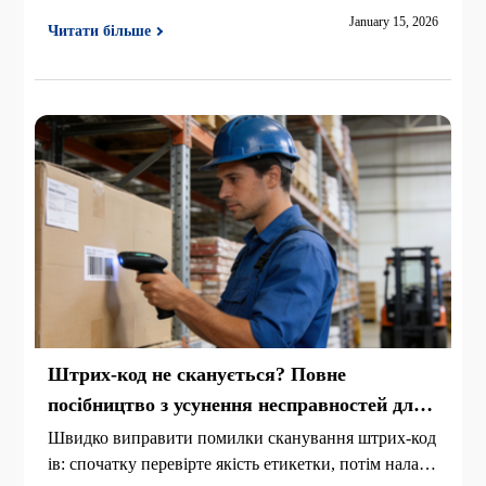
адійні рішення для роздрібної торгівлі, логістики та
January 15, 2026
Читати більше
складування.
Штрих-код не сканується? Повне
посібництво з усунення несправностей для
виправлення 99% невдач сканування
Швидко виправити помилки сканування штрих-код
ів: спочатку перевірте якість етикетки, потім налаш