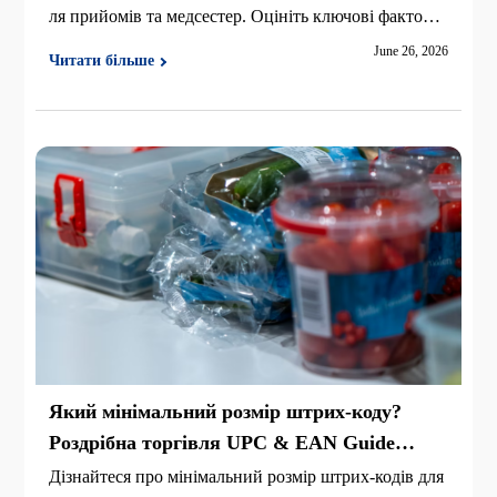
ля прийомів та медсестер. Оцініть ключові фактори
покупки та огляньте антибактеріальний iDPRT iE2
June 26, 2026
Читати більше
X-H.
Який мінімальний розмір штрих-коду?
Роздрібна торгівля UPC & EAN Guide
(2026)
Дізнайтеся про мінімальний розмір штрих-кодів для