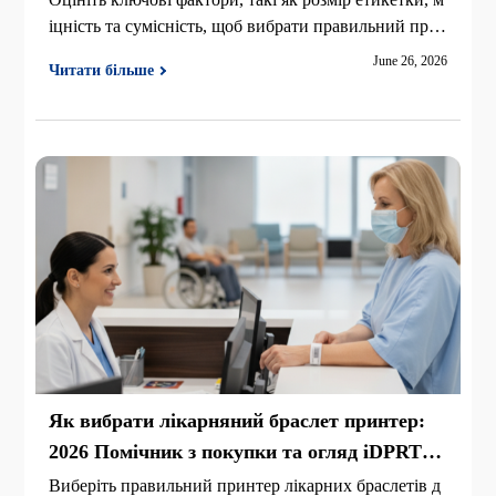
іцність та сумісність, щоб вибрати правильний про
мисловий принтер штрих-кодів 600 dpi, з оглядом н
June 26, 2026
Читати більше
а iDPRT iX4P та iK4.
Як вибрати лікарняний браслет принтер:
2026 Помічник з покупки та огляд iDPRT
iE2X-H
Виберіть правильний принтер лікарних браслетів д