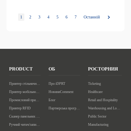
1
2
3
4
5
6
7
Останній
PRODUCT
ОБ
РОСТОРНИЯ
Принтер стільничного коду
Про iDPRT
Ticketing
Принтер мобільного коду
НовиниComment
Healthcare
Промисловий принтер баркодів
Блог
Retail and Hospitality
Принтер RFID
Партнерська програма
Warehousing and Logistics
Сканер панельних кодів
Public Sector
Ручний читач/записувач RFID
Manufacturing