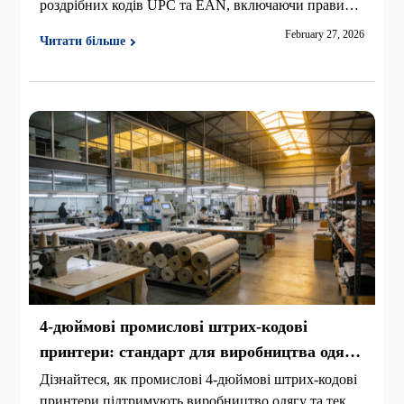
роздрібних кодів UPC та EAN, включаючи правила
GS1, X-dimension, тихі зони та поради DPI, щоб ско
February 27, 2026
Читати більше
ротити збої сканування та прискорити касу.
4-дюймові промислові штрих-кодові
принтери: стандарт для виробництва одягу
та тканини
Дізнайтеся, як промислові 4-дюймові штрих-кодові
принтери підтримують виробництво одягу та текст