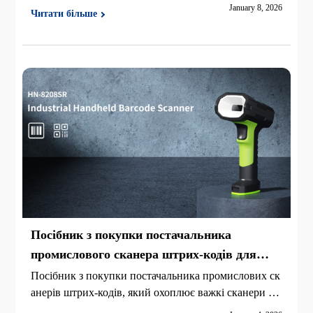
тування символіки та прошивки, а нарешті DPI / ти
January 8, 2026
Читати більше
хі зони, освітлення, блиску та конденсацію.
Посібник з покупки постачальника
промислового сканера штрих-кодів для
суворих середовищ
Посібник з покупки постачальника промислових ск
анерів штрих-кодів, який охоплює важкі сканери дл
я складів, заводів та суворих промислових середови