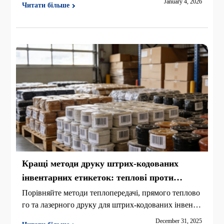
January 4, 2026
Читати більше
щ, з критеріями вибору, міркуваннями про продукт
ивність та загальною вартістю власності.
Кращі методи друку штрих-кодованих
інвентарних етикеток: теплові проти
лазерних
Порівняйте методи теплопередачі, прямого теплово
го та лазерного друку для штрих-кодованих інвента
рних етикеток. Дізнайтеся, який варіант підходить д
December 31, 2025