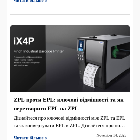
Читати більше
ля довгострокового зберігання, доставки або складс
ьких потреб з невеликим обсягом.
ZPL проти EPL: ключові відмінності та як
перетворити EPL на ZPL
Дізнайтеся про ключові відмінності між ZPL та EPL
та як конвертувати EPL в ZPL. Дізнайтеся про пора
ди щодо сумісності сучасних принтерів і систем шт
November 14, 2025
Читати більше