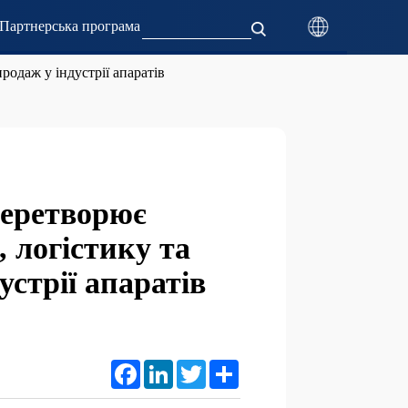
Партнерська програма
одаж у індустрії апаратів
перетворює
 логістику та
стрії апаратів
Facebook
LinkedIn
Twitter
Share