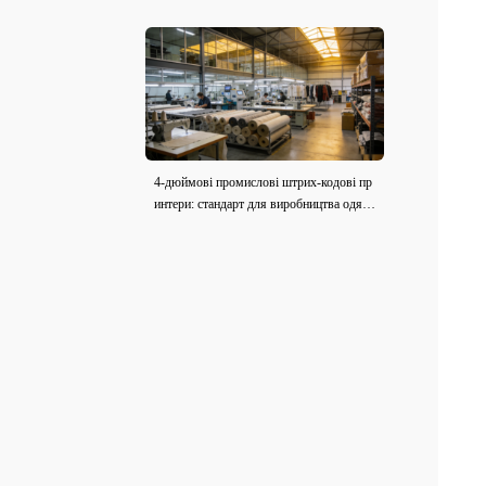
(2026)
4-дюймові промислові штрих-кодові пр
интери: стандарт для виробництва одягу
та тканини