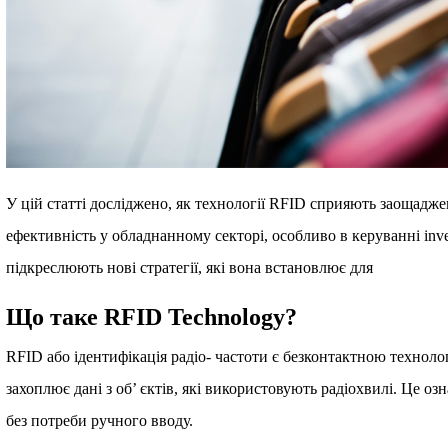
У цій статті досліджено, як технології RFID сприяють заощадж
ефективність у обладнанному секторі, особливо в керуванні inve
підкреслюють нові стратегії, які вона встановлює для
Що таке RFID Technology?
RFID або ідентифікація радіо- частоти є безконтактною техноло
захоплює дані з об’ єктів, які використовують радіохвилі. Це о
без потреби ручного вводу.