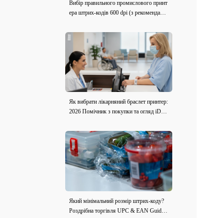
Вибір правильного промислового принт
ера штрих-кодів 600 dpi (з рекомендація
ми моделі)
Як вибрати лікарняний браслет принтер:
2026 Помічник з покупки та огляд iDPR
T iE2X-H
Який мінімальний розмір штрих-коду?
Роздрібна торгівля UPC & EAN Guide