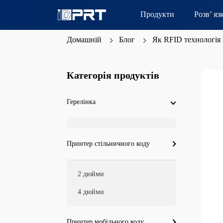
Продукти
Розв’ яз
Домашній
Блог
Як RFID технологія 
Категорія продуктів
Герелінка
Принтер стільничного коду
2 дюйми
4 дюйми
Принтер мобільного коду