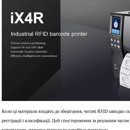
Коли ці матеріали входять до зберігання, читачі RFID швидко 
реєстрації і класифікації. Цей спостереження за реальним часом
матеріалами, зменшує відходи та запобігає помилкам.