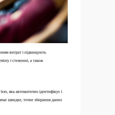
енням витрат і підвищують
ntory і стеженні, а також
гією, яка автоматично ідентифікує і
значає швидке, точне збирання даних