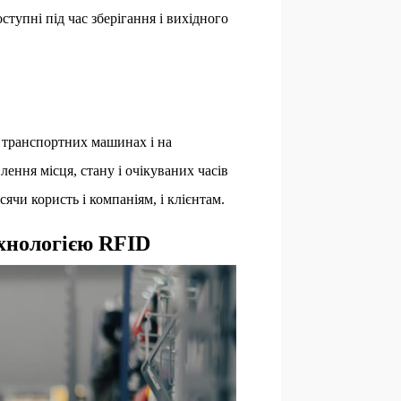
оступні під час зберігання і вихідного
 транспортних машинах і на
ення місця, стану і очікуваних часів
ячи користь і компаніям, і клієнтам.
ехнологією RFID