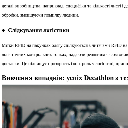
деталі виробництва, наприклад, специфіки та кількості чисті і д
обробки, зменшуючи помилку людини.
● Слідкування логістики
Мітки RFID на пакунках одягу спілкуються з читачами RFID на
логістичних контрольних точках, надаючи реальним часом оновл
доставки. Це підвищує прозорость і контроль у логістиці, принос
Вивчення випадків: успіх Decathlon з т