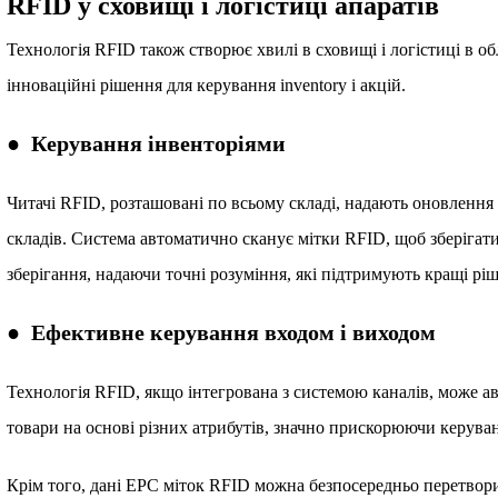
RFID у сховищі і логістиці апаратів
Технологія RFID також створює хвилі в сховищі і логістиці в о
інноваційні рішення для керування inventory і акцій.
● Керування інвенторіями
Читачі RFID, розташовані по всьому складі, надають оновлення 
складів. Система автоматично сканує мітки RFID, щоб зберігат
зберігання, надаючи точні розуміння, які підтримують кращі рі
● Ефективне керування входом і виходом
Технологія RFID, якщо інтегрована з системою каналів, може а
товари на основі різних атрибутів, значно прискорюючи керуван
Крім того, дані EPC міток RFID можна безпосередньо перетво