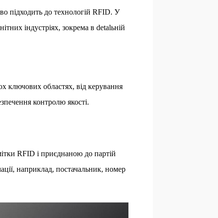
иво підходить до технологій RFID. У
ітних індустріях, зокрема в detalьній
ох ключових областях, від керування
зпечення контролю якості.
ітки RFID і приєднаною до партій
мації, наприклад, постачальник, номер