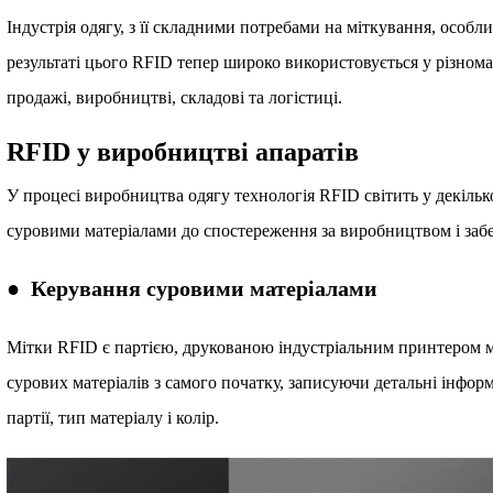
Індустрія одягу, з її складними потребами на міткування, особл
результаті цього RFID тепер широко використовується у різноман
продажі, виробництві, складові та логістиці.
RFID у виробництві апаратів
У процесі виробництва одягу технологія RFID світить у декільк
суровими матеріалами до спостереження за виробництвом і забе
● Керування суровими матеріалами
Мітки RFID є партією, друкованою індустріальним принтером м
сурових матеріалів з самого початку, записуючи детальні інфор
партії, тип матеріалу і колір.