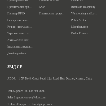
Принтер мобільного коду
НовиниComment
Healthcare
Промисловий принтер баркодів
Блог
Retail and Hospitality
Принтер RFID
Партнерська програма
Warehousing and Logistics
Сканер панельних кодів
Public Sector
Ручний читач/записувач RFID
Manufacturing
Термінал даних з кишенькового пристрою
Badge Printers
Автоматична машина міткування
Інтелигентна машина пакування
Дизайнер мітки
ЗВІД СЕ
ADDR：1-5F, No.8, Gaoqi South 12th Road, Huli District, Xiamen, China

Tech Support:+86-400-766-7666
Sales Support: contact@idprt.com
Technical Support: technical@idprt.com